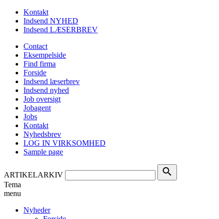
Kontakt
Indsend NYHED
Indsend LÆSERBREV
Contact
Eksempelside
Find firma
Forside
Indsend læserbrev
Indsend nyhed
Job oversigt
Jobagent
Jobs
Kontakt
Nyhedsbrev
LOG IN VIRKSOMHED
Sample page
search
ARTIKELARKIV
Tema
menu
Nyheder
Forside