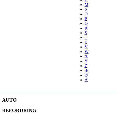
M
N
O
P
Q
R
S
T
U
V
W
X
Y
Z
Æ
Ø
Å
AUTO
BEFORDRING