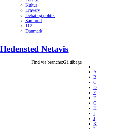
Kultur
Erhverv
Debat og politik
Samfund
112
Danmark
Hedensted Netavis
Find via branche:
Gå tilbage
A
B
C
D
E
F
G
H
I
J
K
L