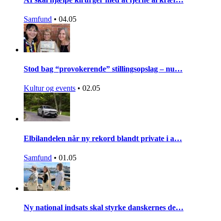
Samfund
•
04.05
Stod bag “provokerende” stillingsopslag – nu…
Kultur og events
•
02.05
Elbilandelen når ny rekord blandt private i a…
Samfund
•
01.05
Ny national indsats skal styrke danskernes de…