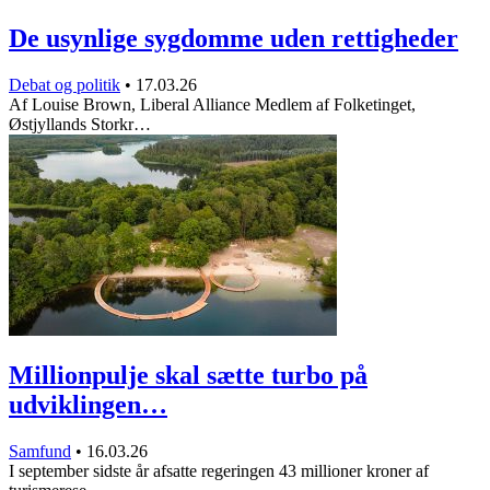
De usynlige sygdomme uden rettigheder
Debat og politik
•
17.03.26
Af Louise Brown, Liberal Alliance Medlem af Folketinget,
Østjyllands Storkr…
Millionpulje skal sætte turbo på
udviklingen…
Samfund
•
16.03.26
I september sidste år afsatte regeringen 43 millioner kroner af