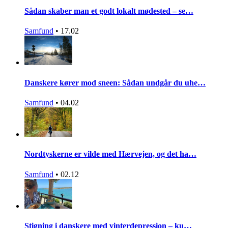
Sådan skaber man et godt lokalt mødested – se…
Samfund
•
17.02
Danskere kører mod sneen: Sådan undgår du uhe…
Samfund
•
04.02
Nordtyskerne er vilde med Hærvejen, og det ha…
Samfund
•
02.12
Stigning i danskere med vinterdepression – ku…