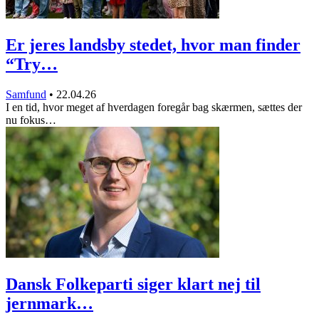
Er jeres landsby stedet, hvor man finder
“Try…
Samfund
•
22.04.26
I en tid, hvor meget af hverdagen foregår bag skærmen, sættes der
nu fokus…
Dansk Folkeparti siger klart nej til
jernmark…