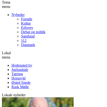
Tema
menu
Nyheder
Forside
Kultur
Erhverv
Debat og politik
Samfund
112
Danmark
Lokal
menu
Hedensted by
Juelsminde
Tørring
Hornsyld
Østed Snede
Rask Mølle
Lokale nyheder