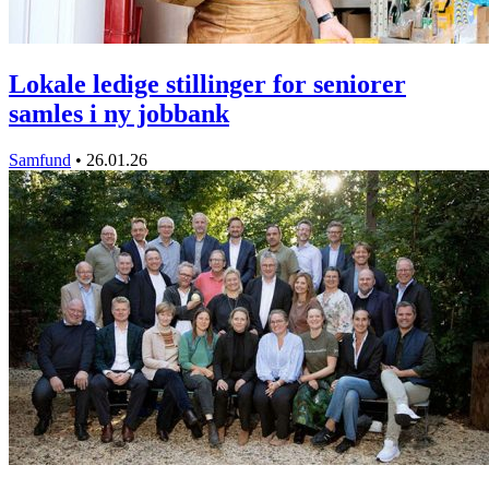
Lokale ledige stillinger for seniorer
samles i ny jobbank
Samfund
•
26.01.26