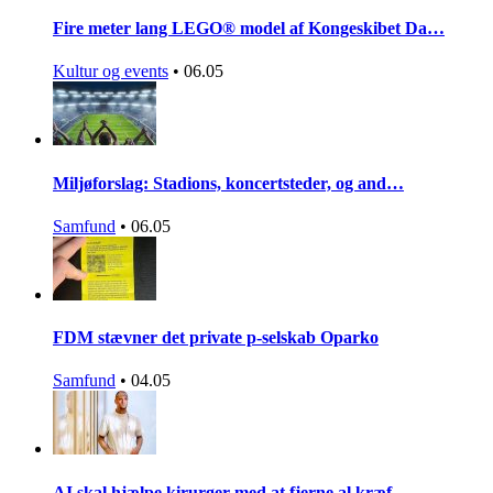
Fire meter lang LEGO® model af Kongeskibet Da…
Kultur og events
•
06.05
Miljøforslag: Stadions, koncertsteder, og and…
Samfund
•
06.05
FDM stævner det private p-selskab Oparko
Samfund
•
04.05
AI skal hjælpe kirurger med at fjerne al kræf…