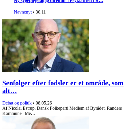
Ny sygeplejefaglig direktør i Psykiatrien i R…
Navnenyt
•
30.11
Senfølger efter fødsler er et område, som
alt…
Debat og politik
•
08.05.26
Af Nicolai Estrup, Dansk Folkeparti Medlem af Byrådet, Randers
Kommune | Me…