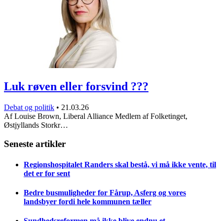
Luk røven eller forsvind ???
Debat og politik
•
21.03.26
Af Louise Brown, Liberal Alliance Medlem af Folketinget,
Østjyllands Storkr…
Seneste artikler
Regionshospitalet Randers skal bestå, vi må ikke vente, til
det er for sent
Bedre busmuligheder for Fårup, Asferg og vores
landsbyer fordi hele kommunen tæller
Sundhedsreformen må ikke blive endnu et