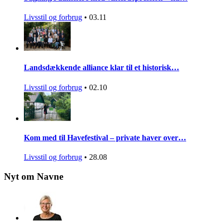
Livsstil og forbrug
•
03.11
Landsdækkende alliance klar til et historisk…
Livsstil og forbrug
•
02.10
Kom med til Havefestival – private haver over…
Livsstil og forbrug
•
28.08
Nyt om Navne