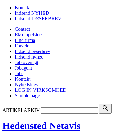
Kontakt
Indsend NYHED
Indsend LÆSERBREV
Contact
Eksempelside
Find firma
Forside
Indsend læserbrev
Indsend nyhed
Job oversigt
Jobagent
Jobs
Kontakt
Nyhedsbrev
LOG IN VIRKSOMHED
Sample page
search
ARTIKELARKIV
Hedensted Netavis