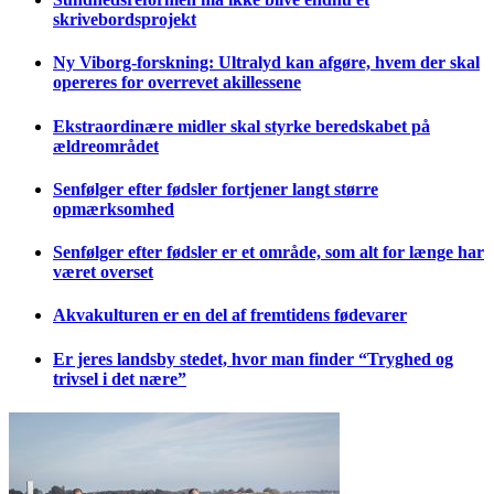
skrivebordsprojekt
Ny Viborg-forskning: Ultralyd kan afgøre, hvem der skal
opereres for overrevet akillessene
Ekstraordinære midler skal styrke beredskabet på
ældreområdet
Senfølger efter fødsler fortjener langt større
opmærksomhed
Senfølger efter fødsler er et område, som alt for længe har
været overset
Akvakulturen er en del af fremtidens fødevarer
Er jeres landsby stedet, hvor man finder “Tryghed og
trivsel i det nære”