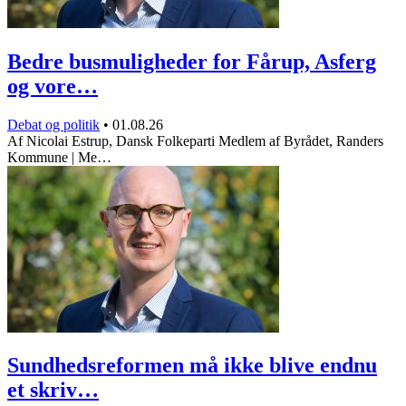
Bedre busmuligheder for Fårup, Asferg
og vore…
Debat og politik
•
01.08.26
Af Nicolai Estrup, Dansk Folkeparti Medlem af Byrådet, Randers
Kommune | Me…
Sundhedsreformen må ikke blive endnu
et skriv…