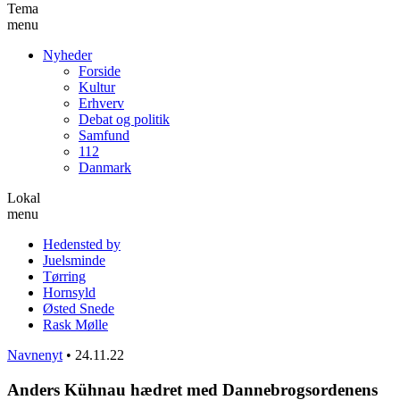
Tema
menu
Nyheder
Forside
Kultur
Erhverv
Debat og politik
Samfund
112
Danmark
Lokal
menu
Hedensted by
Juelsminde
Tørring
Hornsyld
Østed Snede
Rask Mølle
Navnenyt
•
24.11.22
Anders Kühnau hædret med Dannebrogsordenens