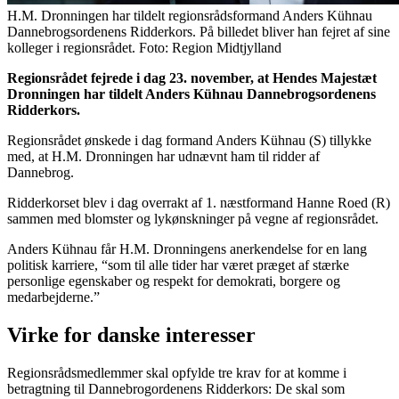
H.M. Dronningen har tildelt regionsrådsformand Anders Kühnau
Dannebrogsordenens Ridderkors. På billedet bliver han fejret af sine
kolleger i regionsrådet. Foto: Region Midtjylland
Regionsrådet fejrede i dag 23. november, at Hendes Majestæt
Dronningen har tildelt Anders Kühnau Dannebrogsordenens
Ridderkors.
Regionsrådet ønskede i dag formand Anders Kühnau (S) tillykke
med, at H.M. Dronningen har udnævnt ham til ridder af
Dannebrog.
Ridderkorset blev i dag overrakt af 1. næstformand Hanne Roed (R)
sammen med blomster og lykønskninger på vegne af regionsrådet.
Anders Kühnau får H.M. Dronningens anerkendelse for en lang
politisk karriere, “som til alle tider har været præget af stærke
personlige egenskaber og respekt for demokrati, borgere og
medarbejderne.”
Virke for danske interesser
Regionsrådsmedlemmer skal opfylde tre krav for at komme i
betragtning til Dannebrogordenens Ridderkors: De skal som