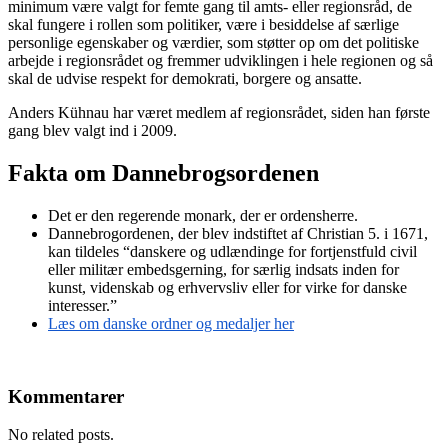
minimum være valgt for femte gang til amts- eller regionsråd, de
skal fungere i rollen som politiker, være i besiddelse af særlige
personlige egenskaber og værdier, som støtter op om det politiske
arbejde i regionsrådet og fremmer udviklingen i hele regionen og så
skal de udvise respekt for demokrati, borgere og ansatte.
Anders Kühnau har været medlem af regionsrådet, siden han første
gang blev valgt ind i 2009.
Fakta om Dannebrogsordenen
Det er den regerende monark, der er ordensherre.
Dannebrogordenen, der blev indstiftet af Christian 5. i 1671,
kan tildeles “danskere og udlændinge for fortjenstfuld civil
eller militær embedsgerning, for særlig indsats inden for
kunst, videnskab og erhvervsliv eller for virke for danske
interesser.”
Læs om danske ordner og medaljer her
Kommentarer
No related posts.