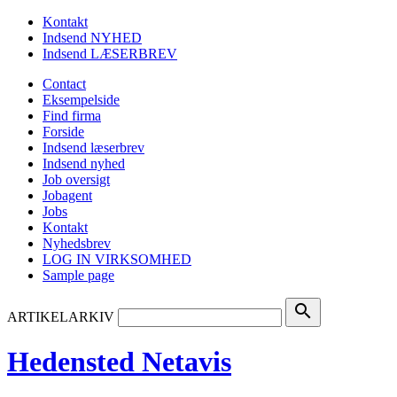
Kontakt
Indsend NYHED
Indsend LÆSERBREV
Contact
Eksempelside
Find firma
Forside
Indsend læserbrev
Indsend nyhed
Job oversigt
Jobagent
Jobs
Kontakt
Nyhedsbrev
LOG IN VIRKSOMHED
Sample page
search
ARTIKELARKIV
Hedensted Netavis