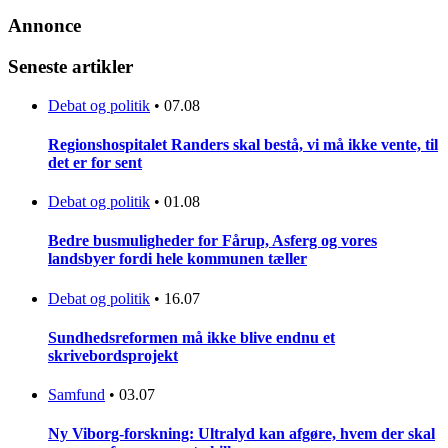
Annonce
Seneste artikler
Debat og politik
•
07.08
Regionshospitalet Randers skal bestå, vi må ikke vente, til
det er for sent
Debat og politik
•
01.08
Bedre busmuligheder for Fårup, Asferg og vores
landsbyer fordi hele kommunen tæller
Debat og politik
•
16.07
Sundhedsreformen må ikke blive endnu et
skrivebordsprojekt
Samfund
•
03.07
Ny Viborg-forskning: Ultralyd kan afgøre, hvem der skal