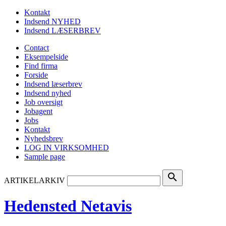
Kontakt
Indsend NYHED
Indsend LÆSERBREV
Contact
Eksempelside
Find firma
Forside
Indsend læserbrev
Indsend nyhed
Job oversigt
Jobagent
Jobs
Kontakt
Nyhedsbrev
LOG IN VIRKSOMHED
Sample page
search
ARTIKELARKIV
Hedensted Netavis