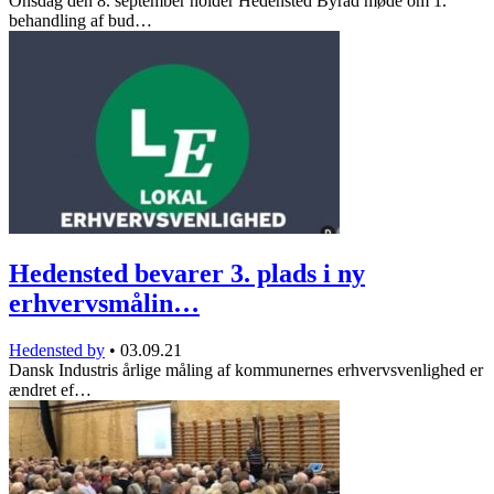
Onsdag den 8. september holder Hedensted Byråd møde om 1.
behandling af bud…
Hedensted bevarer 3. plads i ny
erhvervsmålin…
Hedensted by
•
03.09.21
Dansk Industris årlige måling af kommunernes erhvervsvenlighed er
ændret ef…