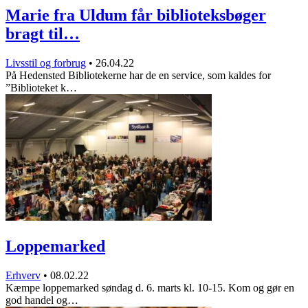
Marie fra Uldum får biblioteksbøger
bragt til…
Livsstil og forbrug
•
26.04.22
På Hedensted Bibliotekerne har de en service, som kaldes for
”Biblioteket k…
Loppemarked
Erhverv
•
08.02.22
Kæmpe loppemarked søndag d. 6. marts kl. 10-15. Kom og gør en
god handel og…