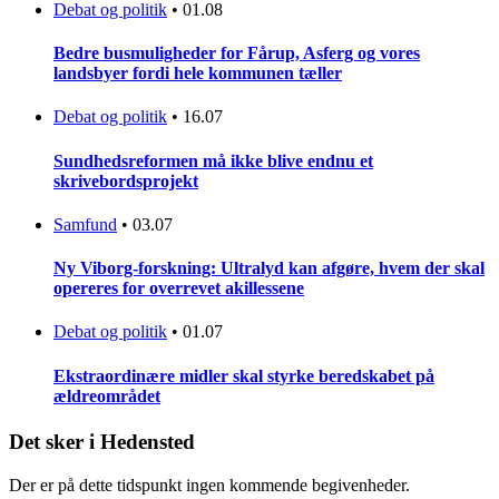
Debat og politik
•
01.08
Bedre busmuligheder for Fårup, Asferg og vores
landsbyer fordi hele kommunen tæller
Debat og politik
•
16.07
Sundhedsreformen må ikke blive endnu et
skrivebordsprojekt
Samfund
•
03.07
Ny Viborg-forskning: Ultralyd kan afgøre, hvem der skal
opereres for overrevet akillessene
Debat og politik
•
01.07
Ekstraordinære midler skal styrke beredskabet på
ældreområdet
Det sker i Hedensted
Der er på dette tidspunkt ingen kommende begivenheder.