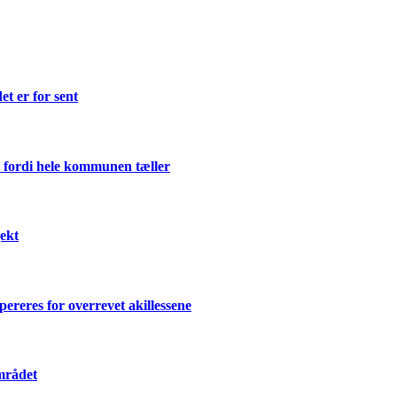
et er for sent
 fordi hele kommunen tæller
ekt
ereres for overrevet akillessene
mrådet