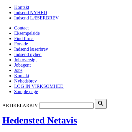
Kontakt
Indsend NYHED
Indsend LÆSERBREV
Contact
Eksempelside
Find firma
Forside
Indsend læserbrev
Indsend nyhed
Job oversigt
Jobagent
Jobs
Kontakt
Nyhedsbrev
LOG IN VIRKSOMHED
Sample page
search
ARTIKELARKIV
Hedensted Netavis