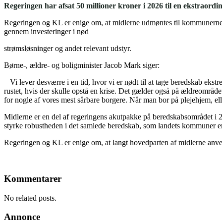
Regeringen har afsat 50 millioner kroner i 2026 til en ekstrao
Regeringen og KL er enige om, at midlerne udmøntes til kommunerne v
gennem investeringer i nød
strømsløsninger og andet relevant udstyr.
Børne-, ældre- og boligminister Jacob Mark siger:
– Vi lever desværre i en tid, hvor vi er nødt til at tage beredskab ekst
rustet, hvis der skulle opstå en krise. Det gælder også på ældreområdet
for nogle af vores mest sårbare borgere. Når man bor på plejehjem, ell
Midlerne er en del af regeringens akutpakke på beredskabsområdet i 20
styrke robustheden i det samlede beredskab, som landets kommuner er 
Regeringen og KL er enige om, at langt hovedparten af midlerne anvende
Kommentarer
No related posts.
Annonce