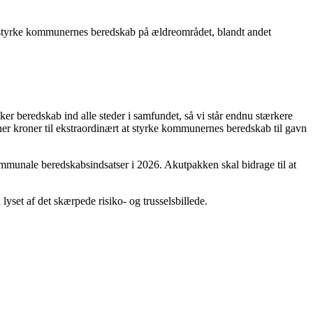
t styrke kommunernes beredskab på ældreområdet, blandt andet
ænker beredskab ind alle steder i samfundet, så vi står endnu stærkere
ioner kroner til ekstraordinært at styrke kommunernes beredskab til gavn
ommunale beredskabsindsatser i 2026. Akutpakken skal bidrage til at
yset af det skærpede risiko- og trusselsbillede.