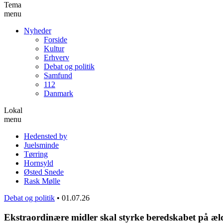
Tema
menu
Nyheder
Forside
Kultur
Erhverv
Debat og politik
Samfund
112
Danmark
Lokal
menu
Hedensted by
Juelsminde
Tørring
Hornsyld
Østed Snede
Rask Mølle
Debat og politik
•
01.07.26
Ekstraordinære midler skal styrke beredskabet på æ