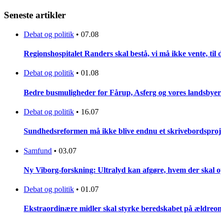
Seneste artikler
Debat og politik
•
07.08
Regionshospitalet Randers skal bestå, vi må ikke vente, til d
Debat og politik
•
01.08
Bedre busmuligheder for Fårup, Asferg og vores landsbyer
Debat og politik
•
16.07
Sundhedsreformen må ikke blive endnu et skrivebordsproj
Samfund
•
03.07
Ny Viborg-forskning: Ultralyd kan afgøre, hvem der skal op
Debat og politik
•
01.07
Ekstraordinære midler skal styrke beredskabet på ældreo