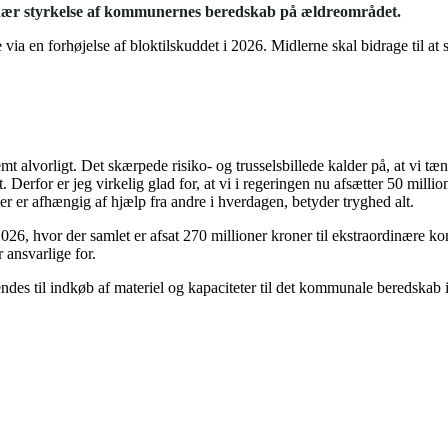
rdinær styrkelse af kommunernes beredskab på ældreområdet.
ia en forhøjelse af bloktilskuddet i 2026. Midlerne skal bidrage til a
remt alvorligt. Det skærpede risiko- og trusselsbillede kalder på, at vi t
. Derfor er jeg virkelig glad for, at vi i regeringen nu afsætter 50 mill
er er afhængig af hjælp fra andre i hverdagen, betyder tryghed alt.
26, hvor der samlet er afsat 270 millioner kroner til ekstraordinære k
ansvarlige for.
s til indkøb af materiel og kapaciteter til det kommunale beredskab i l