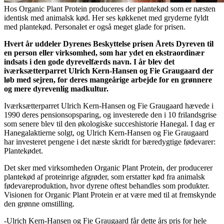
Hos Organic Plant Protein produceres der plantekød som er næsten
identisk med animalsk kød. Her ses køkkenet med gryderne fyldt
med plantekød. Personalet er også meget glade for prisen.
Hvert år uddeler Dyrenes Beskyttelse prisen Årets Dyreven til
en person eller virksomhed, som har ydet en ekstraordinær
indsats i den gode dyrevelfærds navn. I år blev det
iværksætterparret Ulrich Kern-Hansen og Fie Graugaard der
løb med sejren, for deres mangeårige arbejde for en grønnere
og mere dyrevenlig madkultur.
Iværksætterparret Ulrich Kern-Hansen og Fie Graugaard hævede i
1990 deres pensionsopsparing, og investerede den i 10 frilandsgrise
som senere blev til den økologiske succeshistorie Hanegal. I dag er
Hanegalaktierne solgt, og Ulrich Kern-Hansen og Fie Graugaard
har investeret pengene i det næste skridt for bæredygtige fødevarer:
Plantekødet.
Det sker med virksomheden Organic Plant Protein, der producerer
plantekød af proteinrige afgrøder, som erstatter kød fra animalsk
fødevareproduktion, hvor dyrene oftest behandles som produkter.
Visionen for Organic Plant Protein er at være med til at fremskynde
den grønne omstilling.
-Ulrich Kern-Hansen og Fie Graugaard får dette års pris for hele