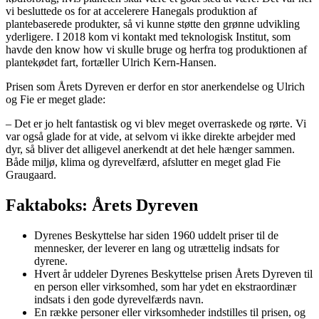
vi besluttede os for at accelerere Hanegals produktion af
plantebaserede produkter, så vi kunne støtte den grønne udvikling
yderligere. I 2018 kom vi kontakt med teknologisk Institut, som
havde den know how vi skulle bruge og herfra tog produktionen af
plantekødet fart, fortæller Ulrich Kern-Hansen.
Prisen som Årets Dyreven er derfor en stor anerkendelse og Ulrich
og Fie er meget glade:
– Det er jo helt fantastisk og vi blev meget overraskede og rørte. Vi
var også glade for at vide, at selvom vi ikke direkte arbejder med
dyr, så bliver det alligevel anerkendt at det hele hænger sammen.
Både miljø, klima og dyrevelfærd, afslutter en meget glad Fie
Graugaard.
Faktaboks: Årets Dyreven
Dyrenes Beskyttelse har siden 1960 uddelt priser til de
mennesker, der leverer en lang og utrættelig indsats for
dyrene.
Hvert år uddeler Dyrenes Beskyttelse prisen Årets Dyreven til
en person eller virksomhed, som har ydet en ekstraordinær
indsats i den gode dyrevelfærds navn.
En række personer eller virksomheder indstilles til prisen, og