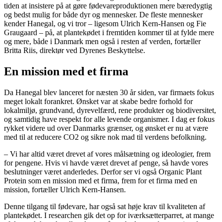
tiden at insistere på at gøre fødevareproduktionen mere bæredygtig
og bedst mulig for både dyr og mennesker. De fleste mennesker
kender Hanegal, og vi tror – ligesom Ulrich Kern-Hansen og Fie
Graugaard – på, at plantekødet i fremtiden kommer til at fylde mere
og mere, både i Danmark men også i resten af verden, fortæller
Britta Riis, direktør ved Dyrenes Beskyttelse.
En mission med et firma
Da Hanegal blev lanceret for næsten 30 år siden, var firmaets fokus
meget lokalt forankret. Ønsket var at skabe bedre forhold for
lokalmiljø, grundvand, dyrevelfærd, rene produkter og biodiversitet,
og samtidig have respekt for alle levende organismer. I dag er fokus
rykket videre ud over Danmarks grænser, og ønsket er nu at være
med til at reducere CO2 og sikre nok mad til verdens befolkning.
– Vi har altid været drevet af vores målsætning og ideologier, frem
for pengene. Hvis vi havde været drevet af penge, så havde vores
beslutninger været anderledes. Derfor ser vi også Organic Plant
Protein som en mission med et firma, frem for et firma med en
mission, fortæller Ulrich Kern-Hansen.
Denne tilgang til fødevare, har også sat høje krav til kvaliteten af
plantekødet. I researchen gik det op for iværksætterparret, at mange