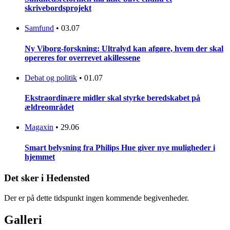
skrivebordsprojekt
Samfund
•
03.07
Ny Viborg-forskning: Ultralyd kan afgøre, hvem der skal
opereres for overrevet akillessene
Debat og politik
•
01.07
Ekstraordinære midler skal styrke beredskabet på
ældreområdet
Magaxin
•
29.06
Smart belysning fra Philips Hue giver nye muligheder i
hjemmet
Det sker i Hedensted
Der er på dette tidspunkt ingen kommende begivenheder.
Galleri