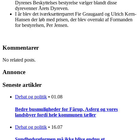
Dyrenes Beskyttelses bestyrelse vælger blandt disse
dyrevenner Årets Dyreven.
I år blev det iværksætterparret Fie Graugaard og Ulrich Kern-
Hansen der løb med prisen, der blev overrakt af Formanden
for bestyrelsen, Per Jensen.
Kommentarer
No related posts.
Annonce
Seneste artikler
Debat og politik
•
01.08
Bedre busmuligheder for Fårup, Asferg og vores
landsbyer fordi hele kommunen tæller
Debat og politik
•
16.07
Sundhedsreformen må ikke blive endnu et