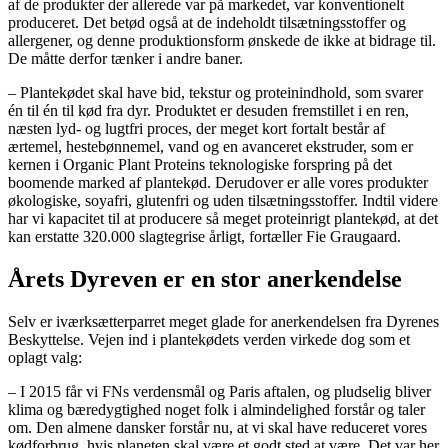
af de produkter der allerede var på markedet, var konventionelt
produceret. Det betød også at de indeholdt tilsætningsstoffer og
allergener, og denne produktionsform ønskede de ikke at bidrage til.
De måtte derfor tænker i andre baner.
– Plantekødet skal have bid, tekstur og proteinindhold, som svarer
én til én til kød fra dyr. Produktet er desuden fremstillet i en ren,
næsten lyd- og lugtfri proces, der meget kort fortalt består af
ærtemel, hestebønnemel, vand og en avanceret ekstruder, som er
kernen i Organic Plant Proteins teknologiske forspring på det
boomende marked af plantekød. Derudover er alle vores produkter
økologiske, soyafri, glutenfri og uden tilsætningsstoffer. Indtil videre
har vi kapacitet til at producere så meget proteinrigt plantekød, at det
kan erstatte 320.000 slagtegrise årligt, fortæller Fie Graugaard.
Årets Dyreven er en stor anerkendelse
Selv er iværksætterparret meget glade for anerkendelsen fra Dyrenes
Beskyttelse. Vejen ind i plantekødets verden virkede dog som et
oplagt valg:
– I 2015 får vi FNs verdensmål og Paris aftalen, og pludselig bliver
klima og bæredygtighed noget folk i almindelighed forstår og taler
om. Den almene dansker forstår nu, at vi skal have reduceret vores
kødforbrug, hvis planeten skal være et godt sted at være. Det var her