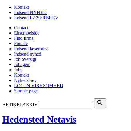
Kontakt
Indsend NYHED
Indsend LÆSERBREV
Contact
Eksempelside
Find firma
Forside
Indsend læserbrev
Indsend nyhed
Job oversigt
Jobagent
Jobs
Kontakt
Nyhedsbrev
LOG IN VIRKSOMHED
Sample page
search
ARTIKELARKIV
Hedensted Netavis