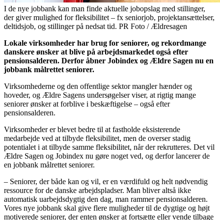
I de nye jobbank kan man finde aktuelle jobopslag med stillinger,
der giver mulighed for fleksibilitet – fx seniorjob, projektansættelser,
deltidsjob, og stillinger på nedsat tid. PR Foto / Ældresagen
Lokale virksomheder har brug for seniorer, og rekordmange
danskere ønsker at blive på arbejdsmarkedet også efter
pensionsalderen. Derfor åbner Jobindex og Ældre Sagen nu en
jobbank målrettet seniorer.
Virksomhederne og den offentlige sektor mangler hænder og
hoveder, og Ældre Sagens undersøgelser viser, at rigtig mange
seniorer ønsker at forblive i beskæftigelse – også efter
pensionsalderen.
Virksomheder er blevet bedre til at fastholde eksisterende
medarbejde ved at tilbyde fleksibilitet, men de overser stadig
potentialet i at tilbyde samme fleksibilitet, når der rekrutteres. Det vil
Ældre Sagen og Jobindex nu gøre noget ved, og derfor lancerer de
en jobbank målrettet seniorer.
– Seniorer, der både kan og vil, er en værdifuld og helt nødvendig
ressource for de danske arbejdspladser. Man bliver altså ikke
automatisk uarbejdsdygtig den dag, man rammer pensionsalderen.
Vores nye jobbank skal give flere muligheder til de dygtige og højt
motiverede seniorer, der enten ønsker at fortsætte eller vende tilbage