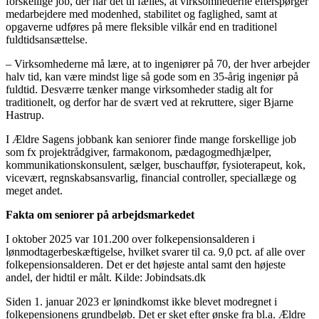
forskellige job, der har det til fælles, at virksomhederne efterspørger
medarbejdere med modenhed, stabilitet og faglighed, samt at
opgaverne udføres på mere fleksible vilkår end en traditionel
fuldtidsansættelse.
– Virksomhederne må lære, at to ingeniører på 70, der hver arbejder
halv tid, kan være mindst lige så gode som en 35-årig ingeniør på
fuldtid. Desværre tænker mange virksomheder stadig alt for
traditionelt, og derfor har de svært ved at rekruttere, siger Bjarne
Hastrup.
I Ældre Sagens jobbank kan seniorer finde mange forskellige job
som fx projektrådgiver, farmakonom, pædagogmedhjælper,
kommunikationskonsulent, sælger, buschauffør, fysioterapeut, kok,
vicevært, regnskabsansvarlig, financial controller, speciallæge og
meget andet.
Fakta om seniorer på arbejdsmarkedet
I oktober 2025 var 101.200 over folkepensionsalderen i
lønmodtagerbeskæftigelse, hvilket svarer til ca. 9,0 pct. af alle over
folkepensionsalderen. Det er det højeste antal samt den højeste
andel, der hidtil er målt. Kilde: Jobindsats.dk
Siden 1. januar 2023 er lønindkomst ikke blevet modregnet i
folkepensionens grundbeløb. Det er sket efter ønske fra bl.a. Ældre