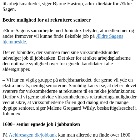
til arbejdsmarkedet, siger Bjarne Hastrup, adm. direktør for Ældre
Sagen.
Bedre mulighed for at rekruttere seniorer
Ældre Sagens samarbejde med Jobindex betyder, at medlemmer og
andre fremover vil kunne finde fleksible job på
Ældre Sagens
hjemmeside
.
Det er Jobindex, der sammen med sine virksomhedskunder
udvælger job til jobbanken. Det sker for at sikre arbejdspladserne
den optimale synlighed over for egnede kandidater i alle
aldersgrupper.
– Vi har en vigtig gruppe på arbejdsmarkedet, der gerne vil yde en
ekstra indsats, nemlig seniorerne. Samtidig kan vi se, at det er blevet
sværere for virksomhederne at rekruttere til en række jobfunktioner.
Derfor vil vi gerne udvide virksomhedernes rekrutteringsmuligheder
ved at sikre, at virksomhederne får en god dialog med de mange
dygtige seniorer, siger Malene Gregaard Wilsly, beskæftigelseschef i
Jobindex.
1600+ senior-egnede job i jobbanken
På
Aeldresagen.dk/jobbank
kan man allerede nu finde over 1600