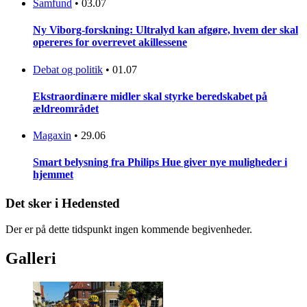
Samfund
•
03.07
Ny Viborg-forskning: Ultralyd kan afgøre, hvem der skal
opereres for overrevet akillessene
Debat og politik
•
01.07
Ekstraordinære midler skal styrke beredskabet på
ældreområdet
Magaxin
•
29.06
Smart belysning fra Philips Hue giver nye muligheder i
hjemmet
Det sker i Hedensted
Der er på dette tidspunkt ingen kommende begivenheder.
Galleri