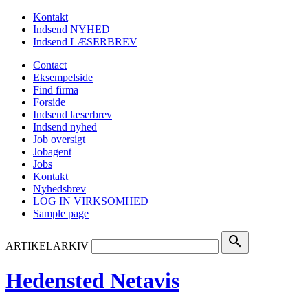
Kontakt
Indsend NYHED
Indsend LÆSERBREV
Contact
Eksempelside
Find firma
Forside
Indsend læserbrev
Indsend nyhed
Job oversigt
Jobagent
Jobs
Kontakt
Nyhedsbrev
LOG IN VIRKSOMHED
Sample page
search
ARTIKELARKIV
Hedensted Netavis