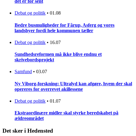
det er for sent
Debat og politik
•
01.08
Bedre busmuligheder for Fårup, Asferg og vores
landsbyer fordi hele kommunen tæller
Debat og politik
•
16.07
Sundhedsreformen må ikke blive endnu et
skrivebordsprojekt
Samfund
•
03.07
Ny Viborg-forskning: Ultralyd kan afgøre, hvem der skal
opereres for overrevet akillessene
Debat og politik
•
01.07
Ekstraordinære midler skal styrke beredskabet på
ældreområdet
Det sker i Hedensted