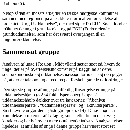
Kühnau (S).
Netop sådan en indsats arbejder en række midtjyske kommuner
sammen med regionen på at etablere i form af en fortsættelse af
projektet “Ung i Uddannelse”, der med støtte fra EU’s Socialfond er
målrettet de unge i grundskolen og på FGU (Forberedende
grunduddannelse), som har det svært i overgangen til en
ungdomsuddannelse.
Sammensat gruppe
Analysen af unge i Region i Midtjylland sætter spot på, hvem de
unge, der er på overførselsindkomst er på baggrund af deres
socioøkonomiske og uddannelsesmæssige forhold – og den peger
på, at der er tale om unge med meget forskelligartede udfordringer.
Den største gruppe af unge på offentlig forsørgelse er unge på
uddannelseshjælp (8.234 fuldtidspersoner). Unge på
uddannelseshjælp dækker over tre kategorier: “Åbenlyst
uddannelsesparate”, “uddannelsesparate” og “aktivitetsparate”.
Sidstnævnte udgør den største gruppe (5.714). Disse unge har
komplekse problemer af fx faglig, social eller helbredsmæssig
karakter og har behov en mere omfattende indsats. Analysen viser
ligeledes, at antallet af unge i denne gruppe har været stort set