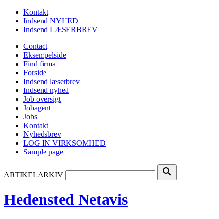
Kontakt
Indsend NYHED
Indsend LÆSERBREV
Contact
Eksempelside
Find firma
Forside
Indsend læserbrev
Indsend nyhed
Job oversigt
Jobagent
Jobs
Kontakt
Nyhedsbrev
LOG IN VIRKSOMHED
Sample page
search
ARTIKELARKIV
Hedensted Netavis