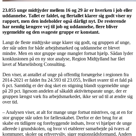
23.055 unge midtjyder mellem 16 og 29 år er hverken i job eller
uddannelse. Tallet er faldet, og flertallet klarer sig godt viser ny
rapport, men den indeholder også dårligt nyt. De resterende
har nemlig længere vej til job og uddannelse, flere bliver
sygemeldte og den svageste gruppe er konstant.
Langt de fleste midtjyske unge klarer sig godt, og gruppen af unge,
der står uden for både arbejdsmarked og uddannelse er blevet
mindre. Men en stor gruppe unge mangler fortsat hjælp. Sådan lyder
konklusionen på en ny stor analyse, Region Midtjylland har fået
lavet af Marselisborg Consulting.
Den viser, at antallet af unge på offentlig forsørgelse i regionen fra
2014-2021 er faldet fra 24.593 til 23.055, hvilket svarer til et fald på
6 pct. Samtidig er der dog sket en stigning blandt sygemeldte unge
på 20 pct. ligesom andelen af såkaldt aktivitetsparate unge, der er
gruppen længst væk fra arbejdsmarkedet, ikke ser ud til at ændre sig
over tid.
– Analysen viser, at alt for mange unge fortsat mistrives, og at en for
stor gruppe står uden for fællesskabet. Derfor er der brug for at
skabe en tidligere og forebyggende indsats, hvor vi hjælper de unge
allerede i grundskolen, og hvor vi etablerer samarbejde på tværs af
kommuner, skoler og erhvervsliv, siger regionsrådsformand, Anders