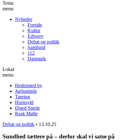
Tema
menu
Nyheder
Forside
Kultur
Erhverv
Debat og politik
Samfund
112
Danmark
Lokal
menu
Hedensted by
Juelsminde
Tørring
Hornsyld
Østed Snede
Rask Mølle
Debat og politik
•
13.10.25
Sundhed tættere på – derfor skal vi satse på