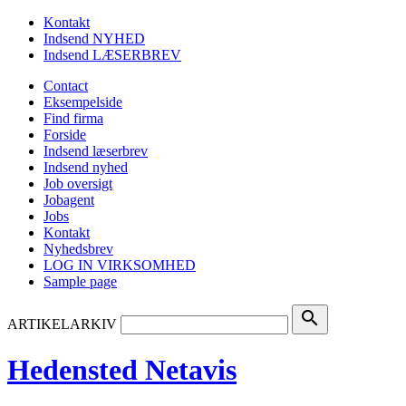
Kontakt
Indsend NYHED
Indsend LÆSERBREV
Contact
Eksempelside
Find firma
Forside
Indsend læserbrev
Indsend nyhed
Job oversigt
Jobagent
Jobs
Kontakt
Nyhedsbrev
LOG IN VIRKSOMHED
Sample page
search
ARTIKELARKIV
Hedensted Netavis