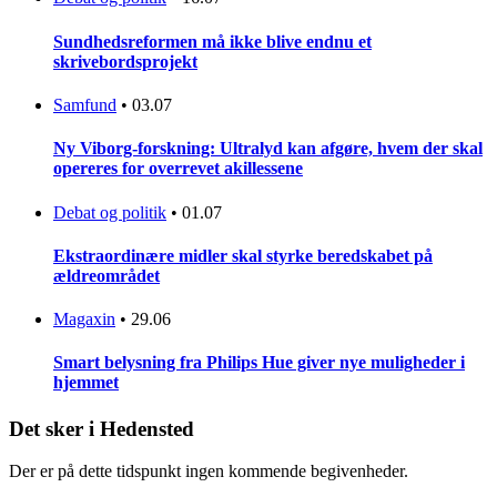
Sundhedsreformen må ikke blive endnu et
skrivebordsprojekt
Samfund
•
03.07
Ny Viborg-forskning: Ultralyd kan afgøre, hvem der skal
opereres for overrevet akillessene
Debat og politik
•
01.07
Ekstraordinære midler skal styrke beredskabet på
ældreområdet
Magaxin
•
29.06
Smart belysning fra Philips Hue giver nye muligheder i
hjemmet
Det sker i Hedensted
Der er på dette tidspunkt ingen kommende begivenheder.