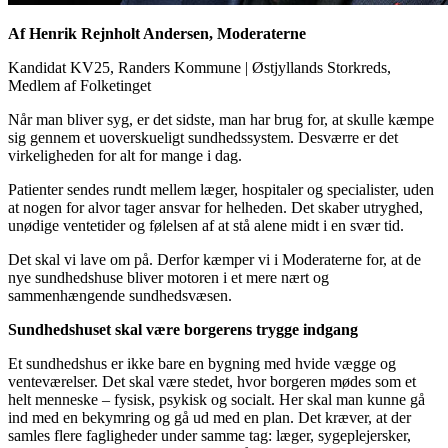
Af Henrik Rejnholt Andersen, Moderaterne
Kandidat KV25, Randers Kommune
|
Østjyllands Storkreds,
Medlem af Folketinget
Når man bliver syg, er det sidste, man har brug for, at skulle kæmpe
sig gennem et uoverskueligt sundhedssystem. Desværre er det
virkeligheden for alt for mange i dag.
Patienter sendes rundt mellem læger, hospitaler og specialister, uden
at nogen for alvor tager ansvar for helheden. Det skaber utryghed,
unødige ventetider og følelsen af at stå alene midt i en svær tid.
Det skal vi lave om på. Derfor kæmper vi i Moderaterne for, at de
nye sundhedshuse bliver motoren i et mere nært og
sammenhængende sundhedsvæsen.
Sundhedshuset skal være borgerens trygge indgang
Et sundhedshus er ikke bare en bygning med hvide vægge og
venteværelser. Det skal være stedet, hvor borgeren mødes som et
helt menneske – fysisk, psykisk og socialt. Her skal man kunne gå
ind med en bekymring og gå ud med en plan. Det kræver, at der
samles flere fagligheder under samme tag: læger, sygeplejersker,