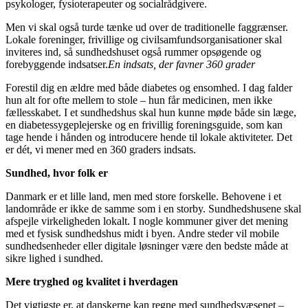
psykologer, fysioterapeuter og socialrådgivere.
Men vi skal også turde tænke ud over de traditionelle faggrænser.
Lokale foreninger, frivillige og civilsamfundsorganisationer skal
inviteres ind, så sundhedshuset også rummer opsøgende og
forebyggende indsatser.
En indsats, der favner 360 grader
Forestil dig en ældre med både diabetes og ensomhed. I dag falder
hun alt for ofte mellem to stole – hun får medicinen, men ikke
fællesskabet. I et sundhedshus skal hun kunne møde både sin læge,
en diabetessygeplejerske og en frivillig foreningsguide, som kan
tage hende i hånden og introducere hende til lokale aktiviteter. Det
er dét, vi mener med en 360 graders indsats.
Sundhed, hvor folk er
Danmark er et lille land, men med store forskelle. Behovene i et
landområde er ikke de samme som i en storby. Sundhedshusene skal
afspejle virkeligheden lokalt. I nogle kommuner giver det mening
med et fysisk sundhedshus midt i byen. Andre steder vil mobile
sundhedsenheder eller digitale løsninger være den bedste måde at
sikre lighed i sundhed.
Mere tryghed og kvalitet i hverdagen
Det vigtigste er, at danskerne kan regne med sundhedsvæsenet –