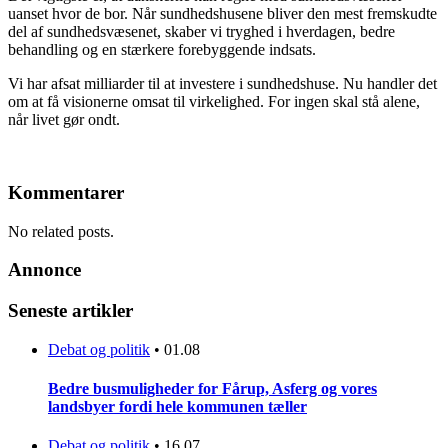
uanset hvor de bor. Når sundhedshusene bliver den mest fremskudte
del af sundhedsvæsenet, skaber vi tryghed i hverdagen, bedre
behandling og en stærkere forebyggende indsats.
Vi har afsat milliarder til at investere i sundhedshuse. Nu handler det
om at få visionerne omsat til virkelighed. For ingen skal stå alene,
når livet gør ondt.
Kommentarer
No related posts.
Annonce
Seneste artikler
Debat og politik
•
01.08
Bedre busmuligheder for Fårup, Asferg og vores
landsbyer fordi hele kommunen tæller
Debat og politik
•
16.07