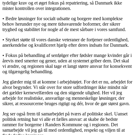
tydelige krav og et øget fokus på repatriering, så Danmark ikke
mister kontrollen over integrationen.
• Bedre løsninger for socialt udsatte og borgere med komplekse
behov herunder nye og mere tidssvarende boformer, der sikrer
tryghed og stabilitet for nogle af de mest sårbare i vores samfund.
• Styrket støtte til vores danske veteraner de fortjener ordentlighed,
anerkendelse og kvalificeret hjælp efter deres indsats for Danmark.
• Fokus på behandling af senfølger efter fødsler mange kvinder går i
årevis med smerter og gener, uden at systemet griber dem. Det skal
vi ændre, og regionen skal tage et langt større ansvar for konsekvent
og tilgængelig behandling.
Jeg glæder mig til at komme i arbejdstøjet. For det er nu, arbejdet for
alvor begynder. Vi står over for store udfordringer ikke mindst når
det gælder kernevelfærden og den stigende ulighed. Her vil jeg
arbejde for realistiske, ansvarlige og menneskelige løsninger, der
sikrer, at ressourcerne bruges rigtigt og dér, hvor de gør størst gavn.
Jeg ser også frem til samarbejdet på tværs af politiske skel. Uanset
politisk retning har vi alle et fælles ansvar: at skabe de bedste
rammer for borgerne i Randers Kommune og i regionen. Det
samarbejde vil jeg gå til med ordentlighed, respekt og viljen til at