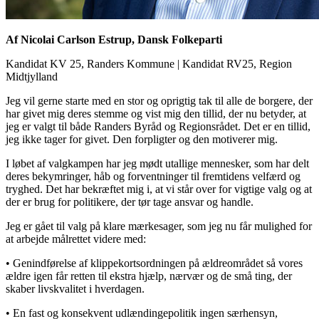
Af Nicolai Carlson Estrup, Dansk Folkeparti
Kandidat KV 25, Randers Kommune
|
Kandidat RV25, Region
Midtjylland
Jeg vil gerne starte med en stor og oprigtig tak til alle de borgere, der
har givet mig deres stemme og vist mig den tillid, der nu betyder, at
jeg er valgt til både Randers Byråd og Regionsrådet. Det er en tillid,
jeg ikke tager for givet. Den forpligter og den motiverer mig.
I løbet af valgkampen har jeg mødt utallige mennesker, som har delt
deres bekymringer, håb og forventninger til fremtidens velfærd og
tryghed. Det har bekræftet mig i, at vi står over for vigtige valg og at
der er brug for politikere, der tør tage ansvar og handle.
Jeg er gået til valg på klare mærkesager, som jeg nu får mulighed for
at arbejde målrettet videre med:
• Genindførelse af klippekortsordningen på ældreområdet så vores
ældre igen får retten til ekstra hjælp, nærvær og de små ting, der
skaber livskvalitet i hverdagen.
• En fast og konsekvent udlændingepolitik ingen særhensyn,