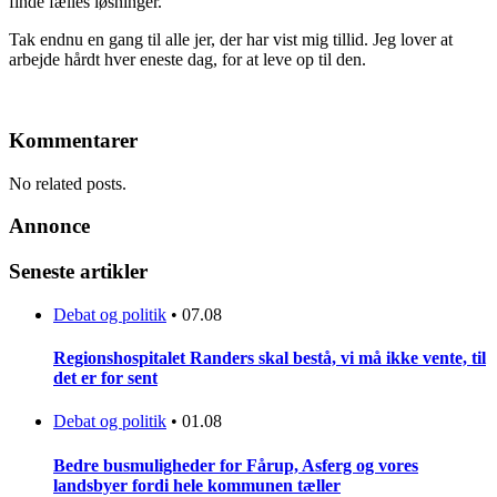
finde fælles løsninger.
Tak endnu en gang til alle jer, der har vist mig tillid. Jeg lover at
arbejde hårdt hver eneste dag, for at leve op til den.
Kommentarer
No related posts.
Annonce
Seneste artikler
Debat og politik
•
07.08
Regionshospitalet Randers skal bestå, vi må ikke vente, til
det er for sent
Debat og politik
•
01.08
Bedre busmuligheder for Fårup, Asferg og vores
landsbyer fordi hele kommunen tæller