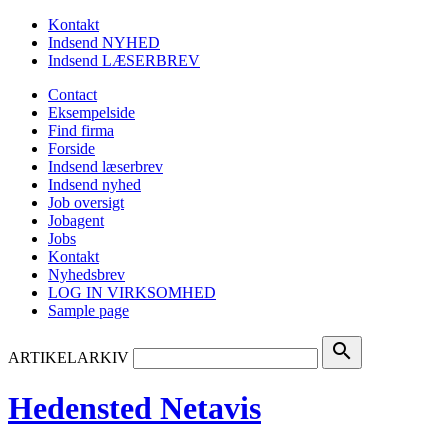
Kontakt
Indsend NYHED
Indsend LÆSERBREV
Contact
Eksempelside
Find firma
Forside
Indsend læserbrev
Indsend nyhed
Job oversigt
Jobagent
Jobs
Kontakt
Nyhedsbrev
LOG IN VIRKSOMHED
Sample page
search
ARTIKELARKIV
Hedensted Netavis