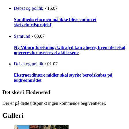
Debat og politik
•
16.07
Sundhedsreformen må ikke blive endnu et
skrivebordsprojekt
Samfund
•
03.07
Ny Viborg-forskning: Ultralyd kan afgøre, hvem der skal
opereres for overrevet akillessene
Debat og politik
•
01.07
Ekstraordinære midler skal styrke beredskabet på
ældreområdet
Det sker i Hedensted
Der er på dette tidspunkt ingen kommende begivenheder.
Galleri