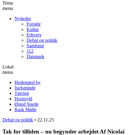
Tema
menu
Nyheder
Forside
Kultur
Erhverv
Debat og politik
Samfund
112
Danmark
Lokal
menu
Hedensted by
Juelsminde
Tørring
Hornsyld
Østed Snede
Rask Mølle
Debat og politik
•
22.11.25
Tak for tilliden – nu begynder arbejdet Af Nicolai