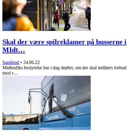
Skal der være spilreklamer på busserne i
MIdt…
Samfund
•
24.06.22
Midttrafiks bestyrelse har i dag drøftet, om der skal indføres forbud
mod r…