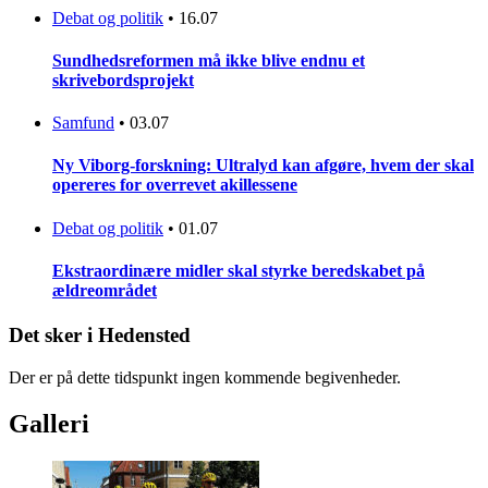
Debat og politik
•
16.07
Sundhedsreformen må ikke blive endnu et
skrivebordsprojekt
Samfund
•
03.07
Ny Viborg-forskning: Ultralyd kan afgøre, hvem der skal
opereres for overrevet akillessene
Debat og politik
•
01.07
Ekstraordinære midler skal styrke beredskabet på
ældreområdet
Det sker i Hedensted
Der er på dette tidspunkt ingen kommende begivenheder.
Galleri