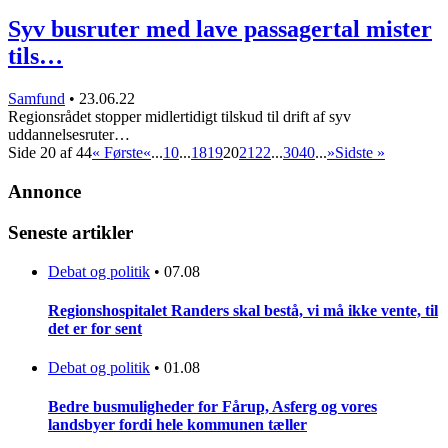
Syv busruter med lave passagertal mister
tils…
Samfund
•
23.06.22
Regionsrådet stopper midlertidigt tilskud til drift af syv
uddannelsesruter…
Side 20 af 44
« Første
«
...
10
...
18
19
20
21
22
...
30
40
...
»
Sidste »
Annonce
Seneste artikler
Debat og politik
•
07.08
Regionshospitalet Randers skal bestå, vi må ikke vente, til
det er for sent
Debat og politik
•
01.08
Bedre busmuligheder for Fårup, Asferg og vores
landsbyer fordi hele kommunen tæller