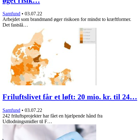
øget risik…
Samfund
•
03.07.22
Arbejdet som brandmand øger risikoen for mindst to kræftformer.
Det fastslå…
Friluftslivet får et løft: 20 mio. kr. til 24…
Samfund
•
03.07.22
242 friluftsprojekter har fået en hjælpende hånd fra
Udlodningsmidler til F…