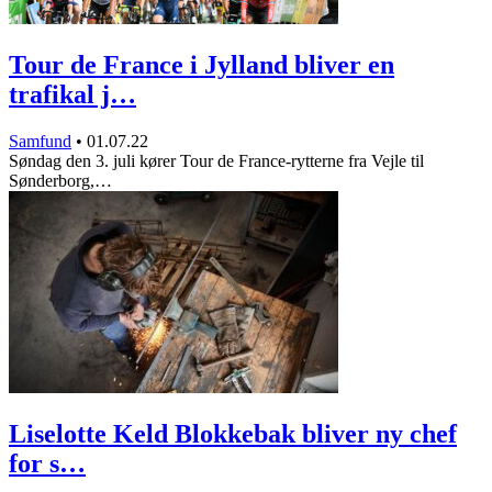
Tour de France i Jylland bliver en
trafikal j…
Samfund
•
01.07.22
Søndag den 3. juli kører Tour de France-rytterne fra Vejle til
Sønderborg,…
Liselotte Keld Blokkebak bliver ny chef
for s…