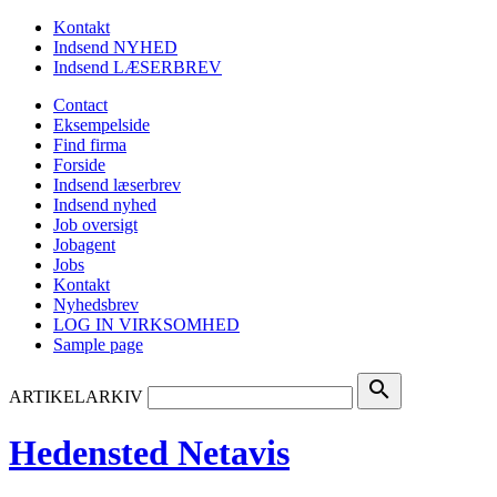
Kontakt
Indsend NYHED
Indsend LÆSERBREV
Contact
Eksempelside
Find firma
Forside
Indsend læserbrev
Indsend nyhed
Job oversigt
Jobagent
Jobs
Kontakt
Nyhedsbrev
LOG IN VIRKSOMHED
Sample page
search
ARTIKELARKIV
Hedensted Netavis