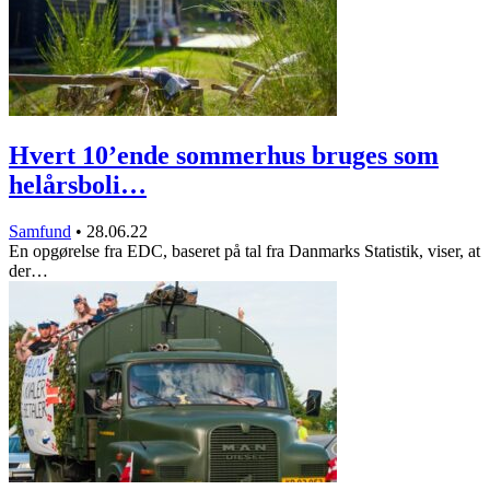
Hvert 10’ende sommerhus bruges som
helårsboli…
Samfund
•
28.06.22
En opgørelse fra EDC, baseret på tal fra Danmarks Statistik, viser, at
der…