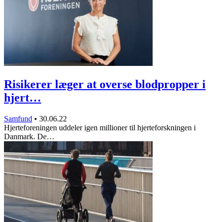
Risikerer læger at overse blodpropper i
hjert…
Samfund
•
30.06.22
Hjerteforeningen uddeler igen millioner til hjerteforskningen i
Danmark. De…