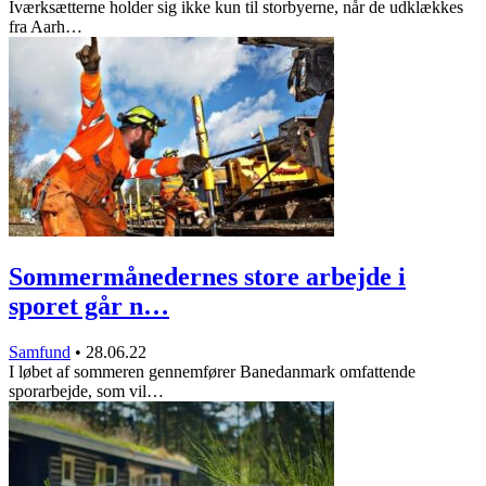
Iværksætterne holder sig ikke kun til storbyerne, når de udklækkes
fra Aarh…
Sommermånedernes store arbejde i
sporet går n…
Samfund
•
28.06.22
I løbet af sommeren gennemfører Banedanmark omfattende
sporarbejde, som vil…