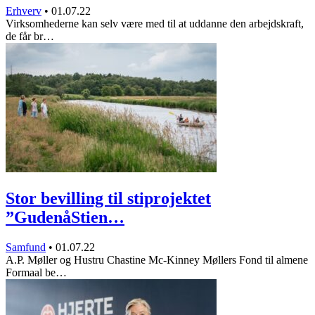
Erhverv
•
01.07.22
Virksomhederne kan selv være med til at uddanne den arbejdskraft,
de får br…
Stor bevilling til stiprojektet
”GudenåStien…
Samfund
•
01.07.22
A.P. Møller og Hustru Chastine Mc-Kinney Møllers Fond til almene
Formaal be…