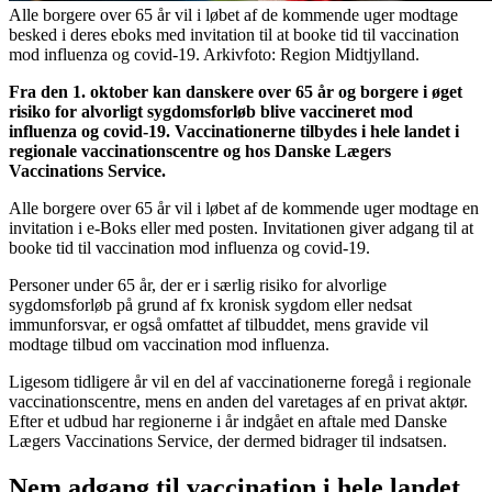
Alle borgere over 65 år vil i løbet af de kommende uger modtage
besked i deres eboks med invitation til at booke tid til vaccination
mod influenza og covid-19. Arkivfoto: Region Midtjylland.
Fra den 1. oktober kan danskere over 65 år og borgere i øget
risiko for alvorligt sygdomsforløb blive vaccineret mod
influenza og covid-19. Vaccinationerne tilbydes i hele landet i
regionale vaccinationscentre og hos Danske Lægers
Vaccinations Service.
Alle borgere over 65 år vil i løbet af de kommende uger modtage en
invitation i e-Boks eller med posten. Invitationen giver adgang til at
booke tid til vaccination mod influenza og covid-19.
Personer under 65 år, der er i særlig risiko for alvorlige
sygdomsforløb på grund af fx kronisk sygdom eller nedsat
immunforsvar, er også omfattet af tilbuddet, mens gravide vil
modtage tilbud om vaccination mod influenza.
Ligesom tidligere år vil en del af vaccinationerne foregå i regionale
vaccinationscentre, mens en anden del varetages af en privat aktør.
Efter et udbud har regionerne i år indgået en aftale med Danske
Lægers Vaccinations Service, der dermed bidrager til indsatsen.
Nem adgang til vaccination i hele landet