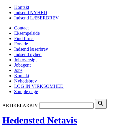
Kontakt
Indsend NYHED
Indsend LÆSERBREV
Contact
Eksempelside
Find firma
Forside
Indsend læserbrev
Indsend nyhed
Job oversigt
Jobagent
Jobs
Kontakt
Nyhedsbrev
LOG IN VIRKSOMHED
Sample page
search
ARTIKELARKIV
Hedensted Netavis