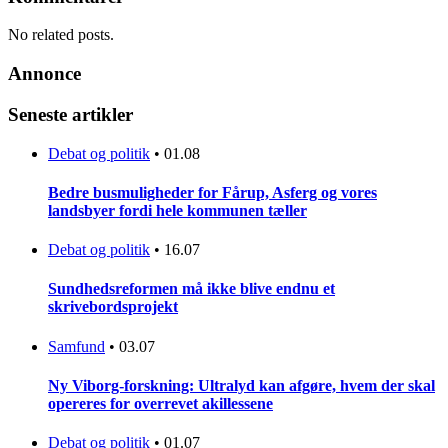
No related posts.
Annonce
Seneste artikler
Debat og politik
•
01.08
Bedre busmuligheder for Fårup, Asferg og vores
landsbyer fordi hele kommunen tæller
Debat og politik
•
16.07
Sundhedsreformen må ikke blive endnu et
skrivebordsprojekt
Samfund
•
03.07
Ny Viborg-forskning: Ultralyd kan afgøre, hvem der skal
opereres for overrevet akillessene
Debat og politik
•
01.07