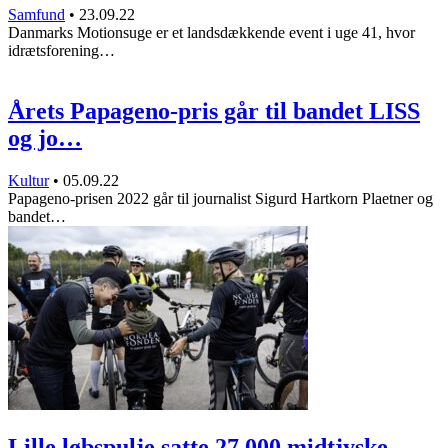
Samfund
•
23.09.22
Danmarks Motionsuge er et landsdækkende event i uge 41, hvor
idrætsforening…
Årets Papageno-pris går til bandet LISS
og jo…
Kultur
•
05.09.22
Papageno-prisen 2022 går til journalist Sigurd Hartkorn Plaetner og
bandet…
Lille løbspulje satte 27.000 midtjyske