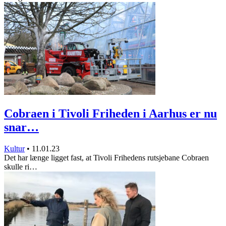
Cobraen i Tivoli Friheden i Aarhus er nu
snar…
Kultur
•
11.01.23
Det har længe ligget fast, at Tivoli Frihedens rutsjebane Cobraen
skulle ri…