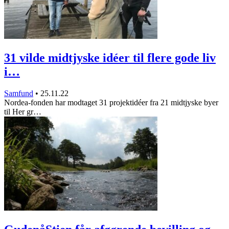
31 vilde midtjyske idéer til flere gode liv
i…
Samfund
•
25.11.22
Nordea-fonden har modtaget 31 projektidéer fra 21 midtjyske byer
til Her gr…