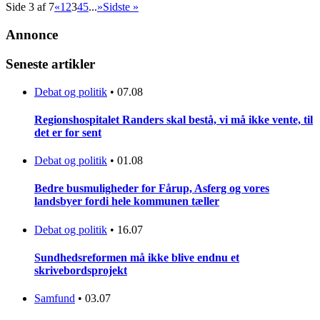
Side 3 af 7
«
1
2
3
4
5
...
»
Sidste »
Annonce
Seneste artikler
Debat og politik
•
07.08
Regionshospitalet Randers skal bestå, vi må ikke vente, til
det er for sent
Debat og politik
•
01.08
Bedre busmuligheder for Fårup, Asferg og vores
landsbyer fordi hele kommunen tæller
Debat og politik
•
16.07
Sundhedsreformen må ikke blive endnu et
skrivebordsprojekt
Samfund
•
03.07