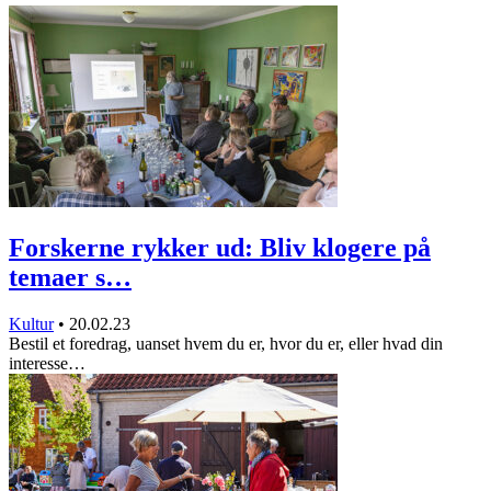
Forskerne rykker ud: Bliv klogere på
temaer s…
Kultur
•
20.02.23
Bestil et foredrag, uanset hvem du er, hvor du er, eller hvad din
interesse…