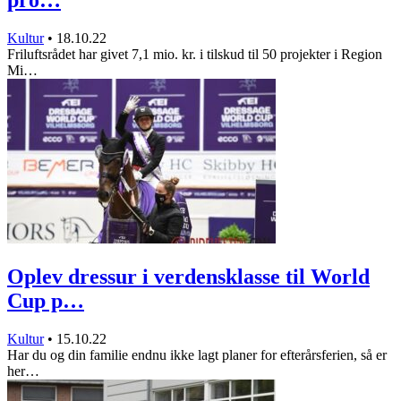
Kultur
•
18.10.22
Friluftsrådet har givet 7,1 mio. kr. i tilskud til 50 projekter i Region
Mi…
Oplev dressur i verdensklasse til World
Cup p…
Kultur
•
15.10.22
Har du og din familie endnu ikke lagt planer for efterårsferien, så er
her…