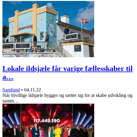
Lokale ildsjæle får varige fællesskaber til
a…
Samfund
•
04.11.22
Når frivillige ildsjæle bygger og sætter sig for at skabe udvikling og
samm…