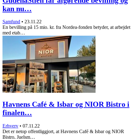
GudenåStien får afgørende bevilling og
kan nu…
Samfund
•
23.11.22
En bevilling på 15 mio. kr. fra Nordea-fonden betyder, at arbejdet
med etab…
Havnens Café & Isbar og NIOR Bistro i
finalen…
Erhverv
•
07.11.22
Det er netop offentliggjort, at Havnens Café & Isbar og NIOR
Bistro, Juelsm…