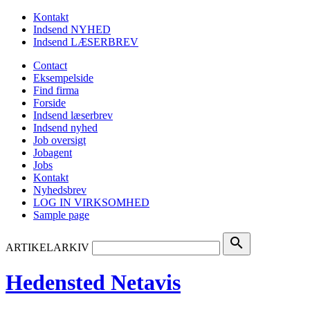
Kontakt
Indsend NYHED
Indsend LÆSERBREV
Contact
Eksempelside
Find firma
Forside
Indsend læserbrev
Indsend nyhed
Job oversigt
Jobagent
Jobs
Kontakt
Nyhedsbrev
LOG IN VIRKSOMHED
Sample page
search
ARTIKELARKIV
Hedensted Netavis