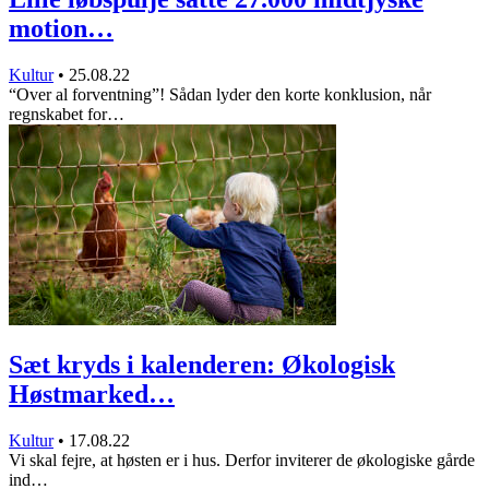
motion…
Kultur
•
25.08.22
“Over al forventning”! Sådan lyder den korte konklusion, når
regnskabet for…
Sæt kryds i kalenderen: Økologisk
Høstmarked…
Kultur
•
17.08.22
Vi skal fejre, at høsten er i hus. Derfor inviterer de økologiske gårde
ind…